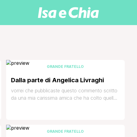
GRANDE FRATELLO
Dalla parte di Angelica Livraghi
vorrei che pubblicaste questo commento scritto
da una mia carissima amica che ha colto quello
che molte donne pensano sull'ingiusto massacro
mediatico che é stato fatto ad Angelica del
GF11, che ha avuto solo la colpa di essere se
stessa nel bene e nel male con gli errori, i
GRANDE FRATELLO
sentimenti e le emozioni di una [']