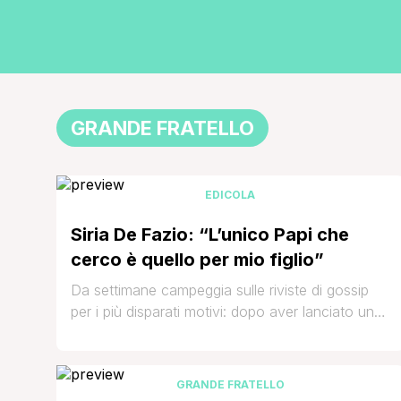
GRANDE FRATELLO
EDICOLA
Siria De Fazio: “L’unico Papi che
cerco è quello per mio figlio”
Da settimane campeggia sulle riviste di gossip
per i più disparati motivi: dopo aver lanciato un
appello ad Angelica Livraghi (circa la sua
bisessualità), l'ex concorrente del GF Siria De
Fazio, professione mangiafuoco, cerca di
GRANDE FRATELLO
varcare dei binari a lei forse poco consoni,