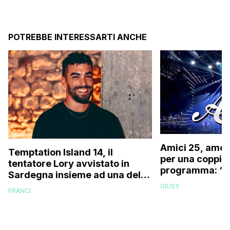
POTREBBE INTERESSARTI ANCHE
Amici 25, amor
Temptation Island 14, il
per una coppia 
tentatore Lory avvistato in
programma: “Fuo
Sardegna insieme ad una delle
siamo resi con
fidanzate (e no, non è Sabrina)
GIUSY
FRANCI