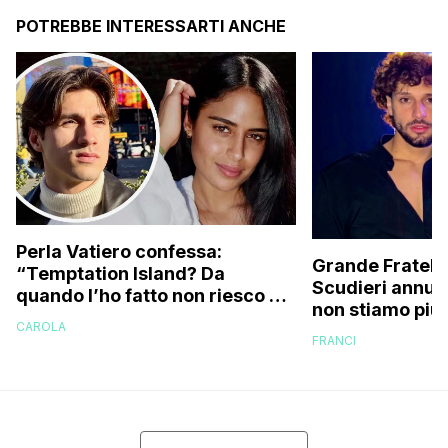
POTREBBE INTERESSARTI ANCHE
Perla Vatiero confessa:
Grande Fratello
“Temptation Island? Da
Scudieri annunc
quando l’ho fatto non riesco più
non stiamo più 
a guardarlo perché…”
CAROLA
cose non stava
FRANCI
e…”