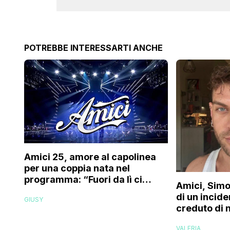
POTREBBE INTERESSARTI ANCHE
Amici 25, amore al capolinea
per una coppia nata nel
programma: “Fuori da lì ci
Amici, Simo
siamo resi conto che…”
di un incide
GIUSY
creduto di 
più la mia f
VALERIA