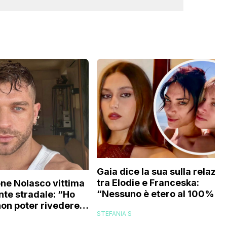
Gaia dice la sua sulla relazio
tra Elodie e Franceska:
ne Nolasco vittima
“Nessuno è etero al 100%,
nte stradale: “Ho
trovo folle che…”
non poter rivedere
STEFANIA S
amiglia”