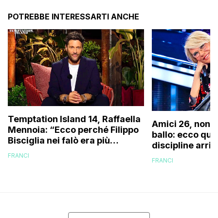
POTREBBE INTERESSARTI ANCHE
Temptation Island 14, Raffaella
Amici 26, non s
Mennoia: “Ecco perché Filippo
ballo: ecco qua
Bisciglia nei falò era più
discipline arri
coinvolto del solito”
scuola!
FRANCI
FRANCI