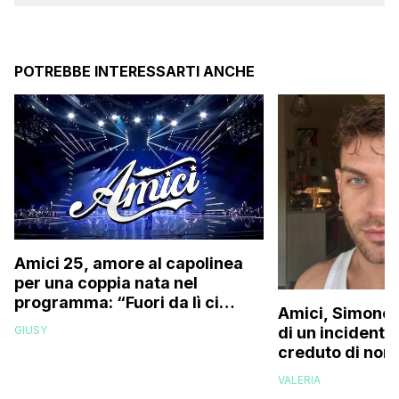
POTREBBE INTERESSARTI ANCHE
Amici 25, amore al capolinea
per una coppia nata nel
programma: “Fuori da lì ci
Amici, Simone 
siamo resi conto che…”
GIUSY
di un incidente
creduto di non 
più la mia fami
VALERIA