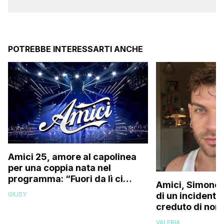
POTREBBE INTERESSARTI ANCHE
Amici 25, amore al capolinea
per una coppia nata nel
programma: “Fuori da lì ci
Amici, Simone 
siamo resi conto che…”
GIUSY
di un incidente
creduto di non 
più la mia fami
VALERIA