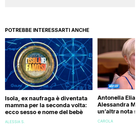
POTREBBE INTERESSARTI ANCHE
Antonella Elia 
Isola, ex naufraga è diventata
Alessandra Mus
mamma per la seconda volta:
un’altra nota s
ecco sesso e nome del bebè
una bella don
CAROLA
ALESSIA S.
brava!”