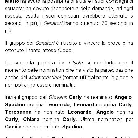
Mario
ha avuto la possibilità di aiutare i suoi compagni di
squadra: ha dovuto rispondere a delle domande, ad ogni
risposta esatta i suoi compagni avrebbero ottenuto 5
secondi in più, i
Senatori
hanno ottenuto 20 secondi in
più.
Il gruppo dei
Senatori
è riuscito a vincere la prova e ha
ottenuto il tanto atteso fuoco.
La seconda puntata de
L’Isola
si conclude con il
momento delle nomination che ha visto la partecipazione
anche dei
Montecristiani
(tornati ufficialmente in gioco e
non potranno essere nominati).
Inizia il gruppo dei
Giovani
:
Carly
ha nominato
Angelo
,
Spadino
nomina
Leonardo
,
Leonardo
nomina
Carly
.
Teresanna
ha nominato
Leonardo
,
Angelo
nomina
Carly
,
Chiara
nomina
Carly
. Ultima nomination per
Camila
che ha nominato
Spadino
.