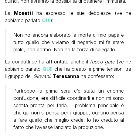
quindi, non avranno la possibilità di ottenere l’immunità.
La
Mosetti
ha espresso le sue debolezze (ve ne
abbiamo parlato
QUI
):
Non ho ancora elaborato la morte di mio papà e
tutto quello che viviamo di negativo mi fa stare
male, non dormo. Non ho la forza di spiegarlo.
La conduttrice ha affrontato anche il
fuoco-gate
(ve ne
abbiamo parlato
QUI
) che ha creato le prime tensioni tra
il gruppo dei
Giovani
.
Teresanna
ha confessato:
Purtroppo la prima sera c’è stata un enorme
confusione, era difficile coordinarli e non mi sono
sentita pronta per farlo. Il problema principale è
che qui non si pensa per il gruppo, ognuno pensa
a fare quello che meglio crede. Io ho creduto al
fatto che l’avesse lanciato la produzione.