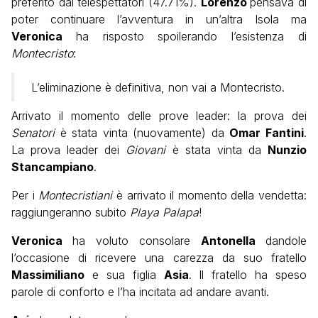
preferito dai telespettatori (47.71%).
Lorenzo
pensava di
poter continuare l’avventura in un’altra Isola ma
Veronica
ha risposto spoilerando l’esistenza di
Montecristo
:
L’eliminazione è definitiva, non vai a Montecristo.
Arrivato il momento delle prove leader: la prova dei
Senatori
è stata vinta (nuovamente) da
Omar Fantini
.
La prova leader dei
Giovani
è stata vinta da
Nunzio
Stancampiano
.
Per i
Montecristiani
è arrivato il momento della vendetta:
raggiungeranno subito
Playa Palapa
!
Veronica
ha voluto consolare
Antonella
dandole
l’occasione di ricevere una carezza da suo fratello
Massimiliano
e sua figlia
Asia
. Il fratello ha speso
parole di conforto e l’ha incitata ad andare avanti.