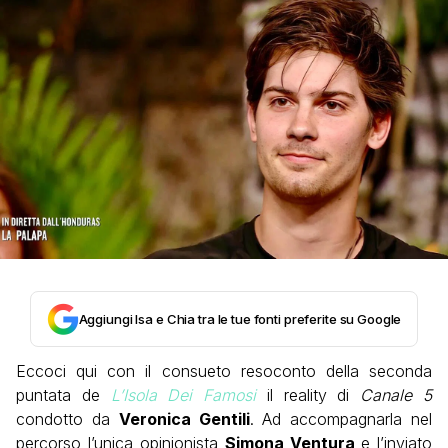
Aggiungi Isa e Chia tra le tue fonti preferite su Google
Eccoci qui con il consueto resoconto della seconda
puntata de
L’Isola Dei Famosi
il reality di
Canale 5
condotto da
Veronica Gentili
. Ad accompagnarla nel
percorso l’unica opinionista
Simona Ventura
e l’inviato