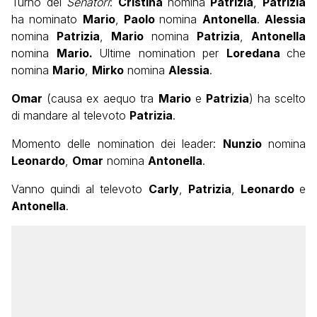
Turno dei
Senatori
:
Cristina
nomina
Patrizia
,
Patrizia
ha nominato
Mario
,
Paolo
nomina
Antonella
.
Alessia
nomina
Patrizia
,
Mario
nomina
Patrizia
,
Antonella
nomina
Mario.
Ultime nomination per
Loredana
che
nomina
Mario
,
Mirko
nomina
Alessia
.
Omar
(causa ex aequo tra
Mario
e
Patrizia
) ha scelto
di mandare al televoto
Patrizia
.
Momento delle nomination dei leader:
Nunzio
nomina
Leonardo
,
Omar
nomina
Antonella
.
Vanno quindi al televoto
Carly
,
Patrizia
,
Leonardo
e
Antonella
.