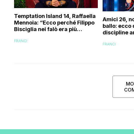
Temptation Island 14, Raffaella
Amici 26, n
Mennoia: “Ecco perché Filippo
ballo: ecco
Bisciglia nei falò era più
discipline a
coinvolto del solito”
scuola!
FRANCI
FRANCI
MO
CO