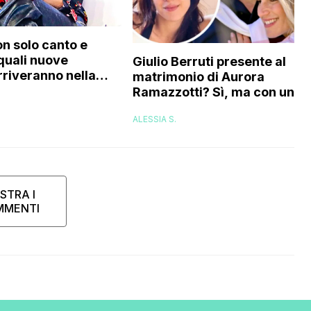
on solo canto e
 quali nuove
Giulio Berruti presente al
rriveranno nella
matrimonio di Aurora
Ramazzotti? Sì, ma con un
compromesso: ecco quale
ALESSIA S.
sarebbe
STRA I
MMENTI