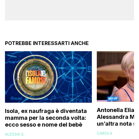
POTREBBE INTERESSARTI ANCHE
Antonella Elia 
Isola, ex naufraga è diventata
Alessandra Mus
mamma per la seconda volta:
un’altra nota s
ecco sesso e nome del bebè
una bella don
CAROLA
ALESSIA S.
brava!”