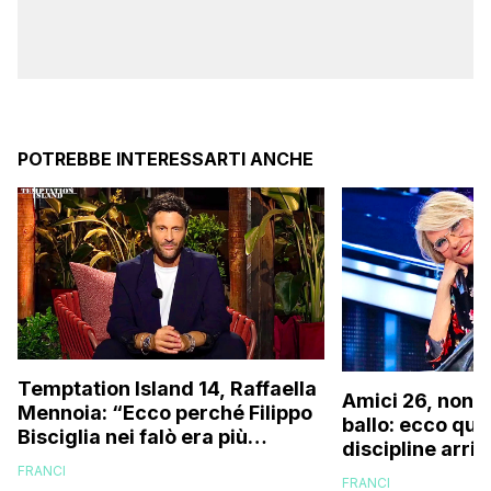
POTREBBE INTERESSARTI ANCHE
Temptation Island 14, Raffaella
Amici 26, non s
Mennoia: “Ecco perché Filippo
ballo: ecco qua
Bisciglia nei falò era più
discipline arri
coinvolto del solito”
scuola!
FRANCI
FRANCI