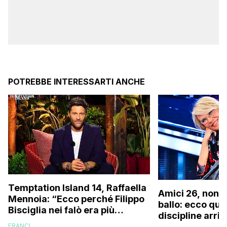
POTREBBE INTERESSARTI ANCHE
Temptation Island 14, Raffaella
Amici 26, non s
Mennoia: “Ecco perché Filippo
ballo: ecco qua
Bisciglia nei falò era più
discipline arri
coinvolto del solito”
scuola!
FRANCI