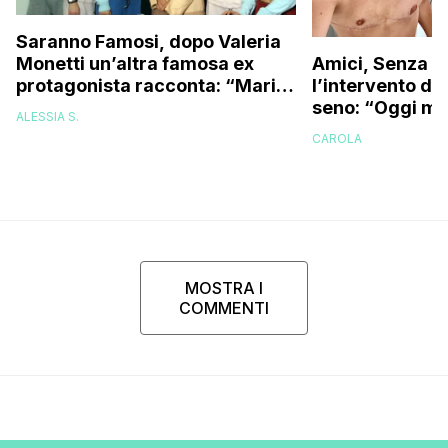
Saranno Famosi, dopo Valeria
Monetti un’altra famosa ex
Amici, Senza C
protagonista racconta: “Maria
l’intervento di
De Filippi si sedeva con noi a
seno: “Oggi mi
ALESSIA S.
fumare una sigaretta, ma
specchio e…”
CAROLA
noi…”
MOSTRA I
COMMENTI