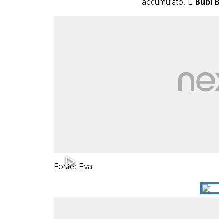
accumulato. E
Bubi B
Fonte: Eva