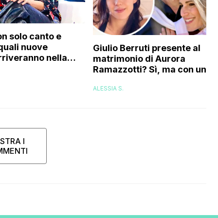
on solo canto e
 quali nuove
Giulio Berruti presente al
rriveranno nella
matrimonio di Aurora
Ramazzotti? Sì, ma con un
compromesso: ecco quale
ALESSIA S.
sarebbe
STRA I
MMENTI