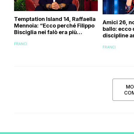
Temptation Island 14, Raffaella
Amici 26, n
Mennoia: “Ecco perché Filippo
ballo: ecco
Bisciglia nei falò era più
discipline a
coinvolto del solito”
scuola!
FRANCI
FRANCI
MO
CO