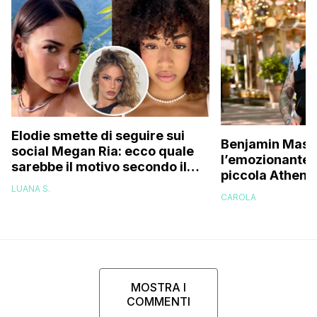
Elodie smette di seguire sui
Benjamin Masc
social Megan Ria: ecco quale
l’emozionante v
sarebbe il motivo secondo il
piccola Athena
web (e c’entra Franceska)
una figlia, pen
LUANA S.
CAROLA
essere capace
MOSTRA I
COMMENTI