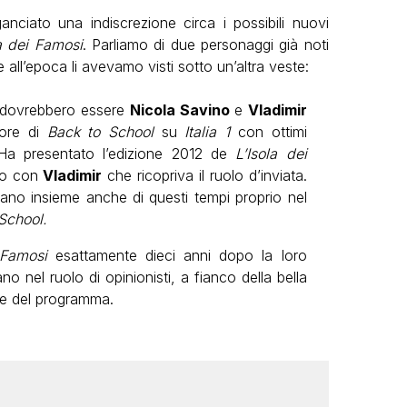
ciato una indiscrezione circa i possibili nuovi
la dei Famosi
. Parliamo di due personaggi già noti
ll’epoca li avevamo visti sotto un’altra veste:
dovrebbero essere
Nicola Savino
e
Vladimir
tore di
Back to School
su
Italia 1
con ottimi
o. Ha presentato l’edizione 2012 de
L’Isola dei
io con
Vladimir
che ricopriva il ruolo d’inviata.
ano insieme anche di questi tempi proprio nel
 School.
 Famosi
esattamente dieci anni dopo la loro
o nel ruolo di opinionisti, a fianco della bella
ce del programma.