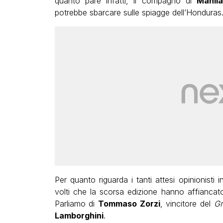
quanto pare infatti, il compagno di
Manil
potrebbe sbarcare sulle spiagge dell’Honduras
Per quanto riguarda i tanti attesi opinionist
volti che la scorsa edizione hanno affiancat
Parliamo di
Tommaso Zorzi
, vincitore del
Gr
Lamborghini
.