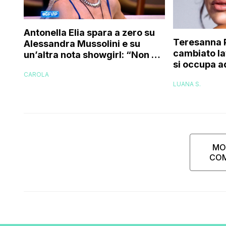
Antonella Elia spara a zero su
Teresanna 
Alessandra Mussolini e su
cambiato la
un’altra nota showgirl: “Non è
si occupa a
una bella donna, e nemmeno
l’avevo fatt
CAROLA
brava!”
LUANA S.
ora ho deci
MO
CO