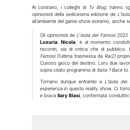
Al contrario, i colleghi di
Tv Blog,
hanno sgan
opinionisti della sedicesima edizione de
L’Iso
all’ambiente del game-show estremo, anche se a
Gli opinionisti de L’
Isola dei Famosi
2022 
Luxuria
.
Nicola
, è al momento condut
riscontri, sia di critica che di pubblic
Famosi
(l’ultima trasmessa da
Rai2)
propr
Curioso gioco del destino. Loro due lavor
sopra citato programma di
Italia 1 Back to
Tornano dunque entrambi a
L’Isola dei
esperienza in questo reality show. Ci tornan
e brava
Ilary Blasi
, confermata conduttri