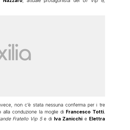
a Nazzaro
, attuale protagonista del
Gf Vip 6,
.
i invece, non c’è stata nessuna conferma per i tre
o alla conduzione la moglie di
Francesco Totti
.
ande Fratello Vip 5
e di
Iva Zanicchi
e
Elettra