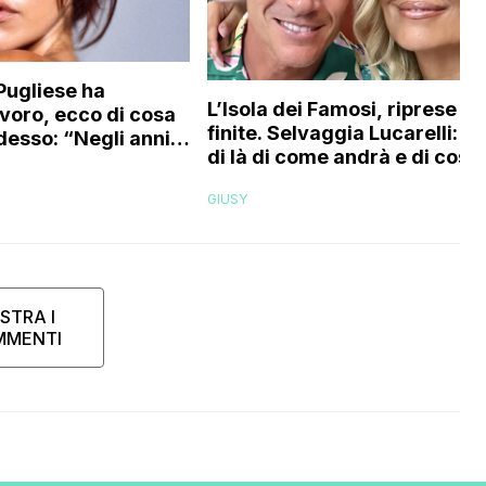
Pugliese ha
L’Isola dei Famosi, riprese
voro, ecco di cosa
finite. Selvaggia Lucarelli: “A
desso: “Negli anni
di là di come andrà e di cosa 
o quasi in segreto,
dirà, ecco cos’ho provato a
so di…”
GIUSY
essere la conduttrice”
STRA I
MMENTI