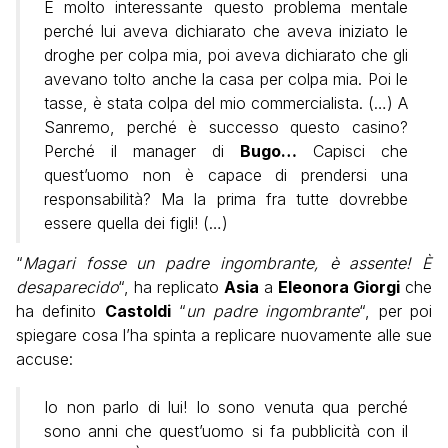
È molto interessante questo problema mentale
perché lui aveva dichiarato che aveva iniziato le
droghe per colpa mia, poi aveva dichiarato che gli
avevano tolto anche la casa per colpa mia. Poi le
tasse, è stata colpa del mio commercialista. (…) A
Sanremo, perché è successo questo casino?
Perché il manager di
Bugo…
Capisci che
quest’uomo non è capace di prendersi una
responsabilità? Ma la prima fra tutte dovrebbe
essere quella dei figli! (…)
“
Magari fosse un padre ingombrante, è assente! È
desaparecido
“, ha replicato
Asia
a
Eleonora Giorgi
che
ha definito
Castoldi
“
un padre ingombrante
“, per poi
spiegare cosa l’ha spinta a replicare nuovamente alle sue
accuse:
Io non parlo di lui! Io sono venuta qua perché
sono anni che quest’uomo si fa pubblicità con il