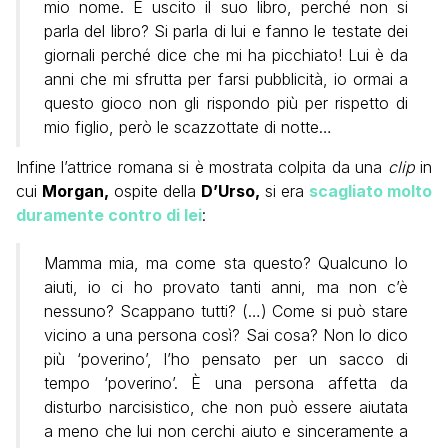
mio nome. È uscito il suo libro, perché non si
parla del libro? Si parla di lui e fanno le testate dei
giornali perché dice che mi ha picchiato! Lui è da
anni che mi sfrutta per farsi pubblicità, io ormai a
questo gioco non gli rispondo più per rispetto di
mio figlio, però le scazzottate di notte…
Infine l’attrice romana si è mostrata colpita da una
clip
in
cui
Morgan,
ospite della
D’Urso,
si era
scagliato molto
duramente contro di lei
:
Mamma mia, ma come sta questo? Qualcuno lo
aiuti, io ci ho provato tanti anni, ma non c’è
nessuno? Scappano tutti? (…) Come si può stare
vicino a una persona così? Sai cosa? Non lo dico
più ‘poverino’, l’ho pensato per un sacco di
tempo ‘poverino’. È una persona affetta da
disturbo narcisistico, che non può essere aiutata
a meno che lui non cerchi aiuto e sinceramente a