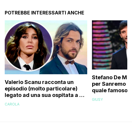
POTREBBE INTERESSARTI ANCHE
Stefano De Mart
Valerio Scanu racconta un
per Sanremo 2
episodio (molto particolare)
quale famoso c
legato ad una sua ospitata a Le
relativo entour
GIUSY
Iene mai andata in onda: “Belen
paparazzato
CAROLA
Rodriguez ha smesso di
rispondermi al telefono”