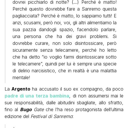
dovrei picchiarlo di notte? (…) Perché è matto!
Perché questo dovrebbe fare a Sanremo questa
pagliacciata? Perché è matto, lo sappiamo tutti! E
anzi, scusami, però noi, voi, gli altri alimentiamo la
sua pazzia dandogli spazio, facendolo parlare,
una persona che ha dei gravi problemi. Si
dovrebbe curare, non solo disintossicare, però
sicuramente senza telecamere, perché ho letto
che ha detto “io voglio farmi disintossicare sotto
le telecamere”, quindi per lui è sempre una specie
di delirio narcisistico, che in realtà è una malattia
mentale!
La
Argento
ha accusato il suo ex compagno, da poco
padre di una terza bambina
, di non assumersi mai le
sue responsabilità, dalle abitudini sbagliate, allo sfratto,
fino al
Bugo
Gate
che l’ha reso protagonista dell’ultima
edizione del
Festival di Sanremo
: