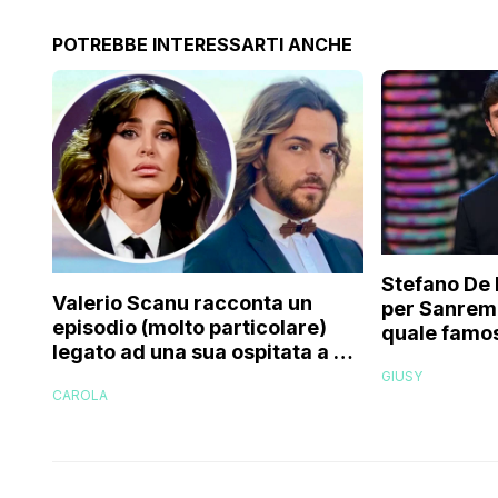
POTREBBE INTERESSARTI ANCHE
Stefano De 
Valerio Scanu racconta un
per Sanrem
episodio (molto particolare)
quale famos
legato ad una sua ospitata a Le
relativo en
Iene mai andata in onda: “Belen
GIUSY
paparazzat
CAROLA
Rodriguez ha smesso di
rispondermi al telefono”