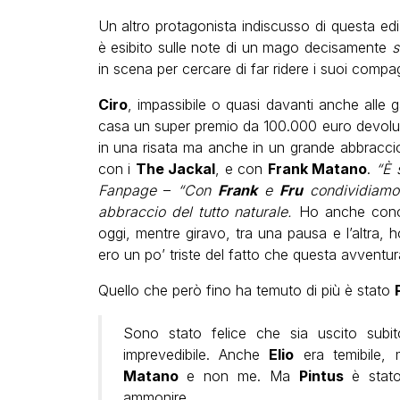
Un altro protagonista indiscusso di questa e
è esibito sulle note di un mago decisamente
s
in scena per cercare di far ridere i suoi compagn
Ciro
, impassibile o quasi davanti anche alle 
casa un super premio da 100.000 euro devol
in una risata ma anche in un grande abbracc
con i
The Jackal
, e con
Frank Matano
.
“È 
Fanpage
–
“Con
Frank
e
Fru
condividiamo 
abbraccio del tutto naturale.
Ho anche conosci
oggi, mentre giravo, tra una pausa e l’altra,
ero un po’ triste del fatto che questa avventura
Quello che però fino ha temuto di più è stato
Sono stato felice che sia uscito subi
imprevedibile. Anche
Elio
era temibile,
Matano
e non me. Ma
Pintus
è stato
ammonire.