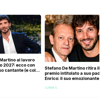
Martino al lavoro
o 2027: ecco con
Stefano De Martino ritira il
o cantante (e col
premio intitolato a suo padre
tourage) è stato
Enrico: il suo emozionante
o
discorso
LUANA S.