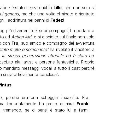
dizione è stato senza dubbio
Lillo
, che non solo si
ui generis
, ma che una volta eliminato è rientrato
i.. addirittura nei panni di
Fedez
!
gag più divertenti dei suoi compagni, ha portato a
uto ad
Action Aid
, e si è sciolto sul finale non solo
io con
Fru
, suo amico e compagno dei avventura
stato molto emozionante”
ha rivelato il vincitore a
la stessa generazione attoriale ed è stato un
uto altri artisti e persone fantastiche. Proprio
 ho mandato messaggi vocali a tutto il cast perché
 si sia ufficialmente conclusa”.
Pintus
:
to, perché era una scheggia impazzita. Era
 ma fortunatamente ha preso di mira
Frank
 tremendo, se ci pensi è stato lui a farmi