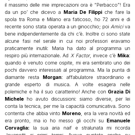
il massimo delle mie imprecazioni ora è “Perbacco”! Era
da un po’ che dicevo a
Maria De Filippi
che fare la
spola tra Roma e Milano era faticoso, ho 72 anni e di
recente sono stata operata a un ginocchio; poi
Amici
va
bene indipendentemente da chi c’è. Inoltre ci sono state
alcune fasi nel serale in cui noi professori eravamo
praticamente inutili: Maria ha dato al programma un
respiro più internazionale. Ad
X Factor
, invece c’è
Mika
:
quando è venuto come ospite, mi era sembrato uno dei
pochi davvero interessati al programma. Ma la punta di
diamante resta
Morgan
: affabulatore straordinario e
grande esperto di musica. A volte esagera nelle
polemiche e ha il suo caratterino! Anche con
Grazia Di
Michele
ho avuto discussioni: siamo diverse, per lei
conta la tecnica, per me la capacità comunicativa. Sono
contenta che abbia vinto
Moreno
, era la vera novità ed
era pronto, ma io ho messo gli occhi su
Emanuele
Corvaglia:
la sua aria naif e stralunata mi ricorda
Jovanotti ai primi tempi. Avevo puntato anche su