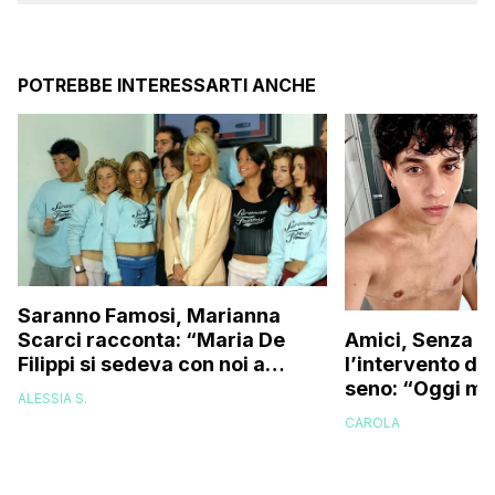
POTREBBE INTERESSARTI ANCHE
Saranno Famosi, Marianna
Scarci racconta: “Maria De
Amici, Senza C
Filippi si sedeva con noi a
l’intervento di
fumare una sigaretta, ma
seno: “Oggi mi
ALESSIA S.
noi…”
specchio e…”
CAROLA