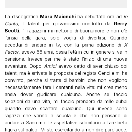
La discografica
Mara Maionchi
ha debuttato ora ad
Io
Canto
, il talent per giovanissimi condotto da
Gerry
Scotti
: “I ragazzini mi mettono di buonumore e non c’è
l’ansia della gara, solo voglia di divertirsi. Quando
accettai di andare in tv, con la prima edizione di
X
Factor
, avevo 66 anni, ossia l’età in cui in genere si va in
pensione. Invece per me è stato
l’inizio di una nuova
avventura. Dopo
Amici
avevo detto di aver chiuso coi
talent, ma è arrivata la proposta del regista Cenci e mi ha
convinto, perché si tratta di bambini che non vogliono
necessariamente fare i cantanti nella vita: mi crea meno
ansia dover giudicare qualcuno. Anche se faccio
selezioni da una vita, mi faccio prendere da mille dubbi
quando devo scartare qualcuno. Qui invece sono
ragazzi che vanno a scuola e che non pensano di
andare a Sanremo, le aspettative si limitano a fare bella
figura sul palco. Mi sto esercitando a non dire parolacce: