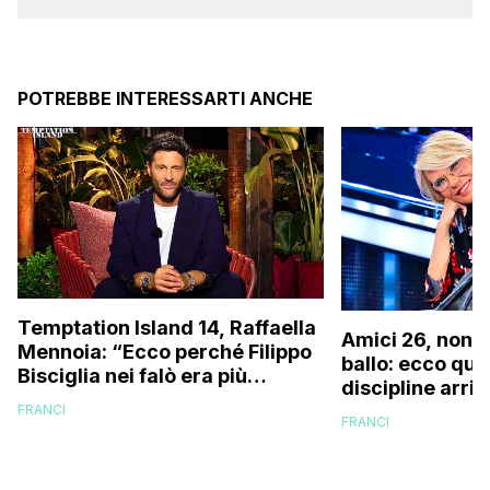
POTREBBE INTERESSARTI ANCHE
Temptation Island 14, Raffaella
Amici 26, non s
Mennoia: “Ecco perché Filippo
ballo: ecco qua
Bisciglia nei falò era più
discipline arri
coinvolto del solito”
scuola!
FRANCI
FRANCI