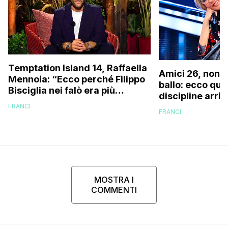
Temptation Island 14, Raffaella
Amici 26, non s
Mennoia: “Ecco perché Filippo
ballo: ecco qua
Bisciglia nei falò era più
discipline arri
coinvolto del solito”
scuola!
FRANCI
FRANCI
MOSTRA I
COMMENTI