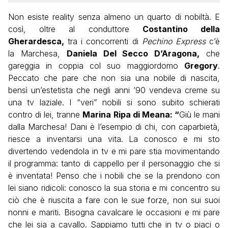
Non esiste reality senza almeno un quarto di nobiltà. E
così, oltre al conduttore
Costantino della
Gherardesca,
tra i concorrenti di
Pechino Express
c’è
la Marchesa,
Daniela Del Secco D’Aragona,
che
gareggia in coppia col suo maggiordomo
Gregory
.
Peccato che pare che non sia una nobile di nascita,
bensì un’estetista che negli anni ’90 vendeva creme su
una tv laziale. I “veri” nobili si sono subito schierati
contro di lei, tranne
Marina Ripa di Meana: “
Giù le mani
dalla Marchesa! Dani è l’esempio di chi, con caparbietà,
riesce a
inventarsi una vita. La conosco e mi sto
divertendo vedendola in tv e mi pare stia movimentando
il programma: tanto di cappello per il personaggio che si
è inventata! Penso che i nobili che se la prendono con
lei siano ridicoli: conosco la sua storia e mi concentro su
ciò che è riuscita a fare con le sue forze, non sui suoi
nonni e mariti. Bisogna cavalcare le occasioni e mi pare
che lei sia a cavallo. Sappiamo tutti che in tv o piaci o