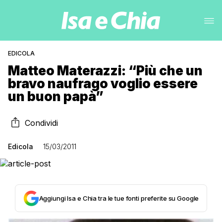
EDICOLA
Matteo Materazzi: “Più che un
bravo naufrago voglio essere
un buon papà”
Condividi
Edicola
15/03/2011
Aggiungi Isa e Chia tra le tue fonti preferite su Google