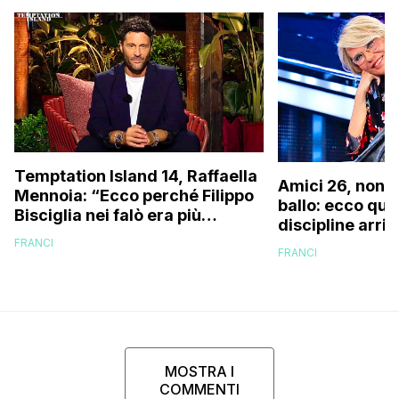
Temptation Island 14, Raffaella
Amici 26, non s
Mennoia: “Ecco perché Filippo
ballo: ecco qua
Bisciglia nei falò era più
discipline arri
coinvolto del solito”
scuola!
FRANCI
FRANCI
MOSTRA I
COMMENTI