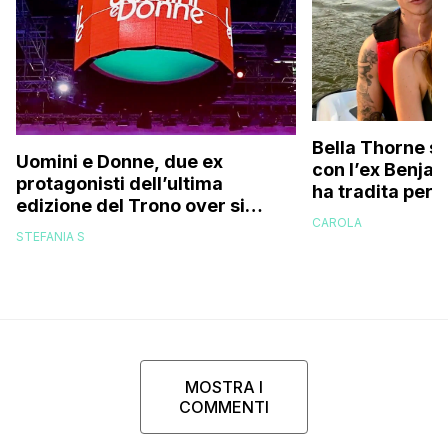
Bella Thorne su
Uomini e Donne, due ex
con l’ex Benja
protagonisti dell’ultima
ha tradita per 
edizione del Trono over si
sostenuto che 
CAROLA
stanno frequentando fuori dal
perché…”
STEFANIA S
programma: ecco chi sono
MOSTRA I
COMMENTI