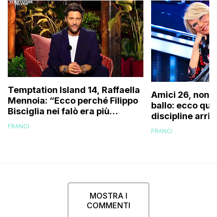
Temptation Island 14, Raffaella
Amici 26, non s
Mennoia: “Ecco perché Filippo
ballo: ecco qua
Bisciglia nei falò era più
discipline arri
coinvolto del solito”
scuola!
FRANCI
FRANCI
MOSTRA I
COMMENTI