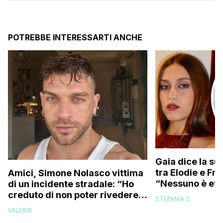
POTREBBE INTERESSARTI ANCHE
Gaia dice la su
tra Elodie e Fr
Amici, Simone Nolasco vittima
“Nessuno è ete
di un incidente stradale: “Ho
trovo folle che
creduto di non poter rivedere
STEFANIA S
più la mia famiglia”
VALERIA