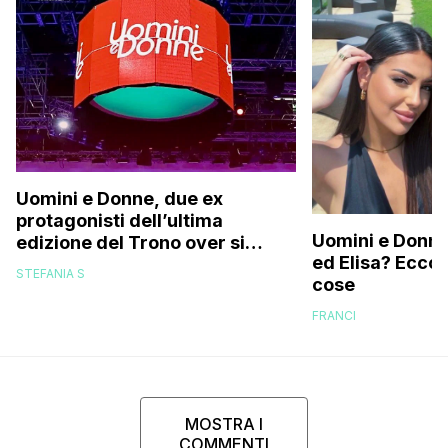
Uomini e Donne, due ex
protagonisti dell’ultima
Uomini e Donne,
edizione del Trono over si
ed Elisa? Ecco
stanno frequentando fuori dal
STEFANIA S
cose
programma: ecco chi sono
FRANCI
MOSTRA I
COMMENTI