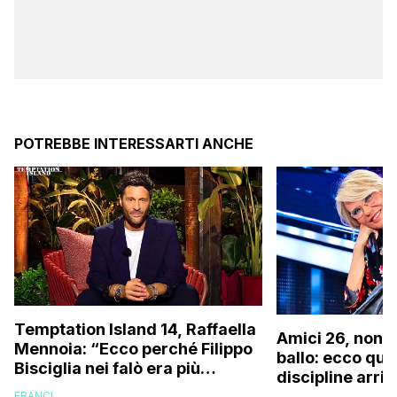
POTREBBE INTERESSARTI ANCHE
Temptation Island 14, Raffaella
Amici 26, non s
Mennoia: “Ecco perché Filippo
ballo: ecco qua
Bisciglia nei falò era più
discipline arri
coinvolto del solito”
scuola!
FRANCI