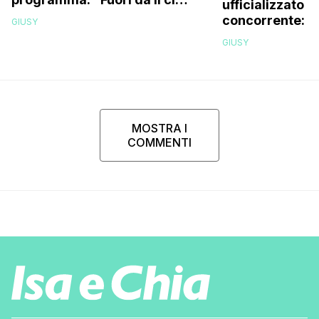
ufficializzato i
siamo resi conto che…”
concorrente: il
GIUSY
GIUSY
MOSTRA I
COMMENTI