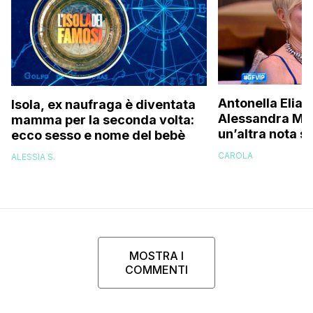
Antonella Elia 
Isola, ex naufraga è diventata
Alessandra Mus
mamma per la seconda volta:
un’altra nota s
ecco sesso e nome del bebè
una bella don
CAROLA
ALESSIA S.
brava!”
MOSTRA I
COMMENTI