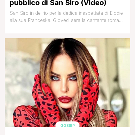
pubblico di San Siro (Video)
San Siro in delirio per la dedica inaspettata di Elodie
alla sua Franceska. Giovedì sera la cantante romana
è stata ospite di Sfera Ebbasta durante una tappa
del suo tour e ha condiviso fra l’entusiasmo
generale l'esibizione con la compagna, la ballerina di
origini albanesi a cui è legata dalla scorsa estate.
Durante il duetto [']
GOSSIP