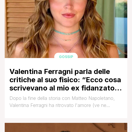
GOSSIP
Valentina Ferragni parla delle
critiche al suo fisico: “Ecco cosa
scrivevano al mio ex fidanzato
quando ci siamo lasciati”
Dopo la fine della storia con Matteo Napoletano,
Valentina Ferragni ha ritrovato l'amore (ve ne
abbiamo parlato QUI). Anche lei, come la sorella,
sembra aver voltato pagina con un imprenditore
colombiano di cui ancora non si conoscono le