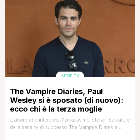
generalità. Un amore che arriva dopo la fine della
storia con Napoletano, iniziata nel 2023 e
proseguita [']
SERIE TV
The Vampire Diaries, Paul
Wesley si è sposato (di nuovo):
ecco chi è la terza moglie
L'attore che interpreta l'amatissimo Stefan Salvatore
della serie tv di successo The Vampire Diares è
convolato a nozze per la terza volta. Stiamo