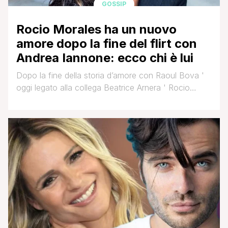
GOSSIP
Rocio Morales ha un nuovo
amore dopo la fine del flirt con
Andrea Iannone: ecco chi è lui
Dopo la fine della storia d’amore con Raoul Bova '
oggi legato alla collega Beatrice Arnera ' Rocio
Morales aveva provato a voltare pagina accanto al
pilota Andrea Iannone, ma il loro flirt era stato di
breve durata. Archiviata quindi la conoscenza con il
pilota, Rocio sembra aver ritrovato l’amore, come
emerso da alcune foto [']