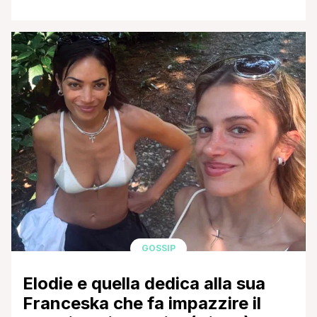
momenti più difficili. Così come ha sempre fatto il
possibile per avere rapporti sereni e distesi con i
papà dei suoi figli, Santiago e Luna Marì,
nonostante gli strascichi, le incomprensioni e i
malumori che una relazione finita [']
GOSSIP
Elodie e quella dedica alla sua
Franceska che fa impazzire il