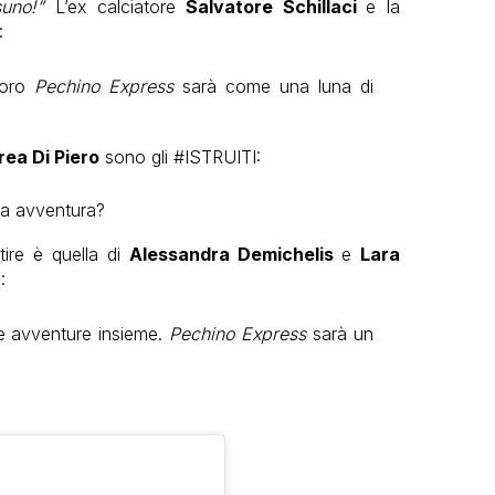
uno!”
L’ex calciatore
Salvatore Schillaci
e la
:
loro
Pechino Express
sarà come una luna di
ea Di Piero
sono gli #ISTRUITI:
va avventura?
tire è quella di
Alessandra Demichelis
e
Lara
:
le avventure insieme.
Pechino Express
sarà un