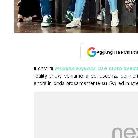
Aggiungi Isa e Chia tra
Il cast di
Pechino Express
10
è stato svelat
reality show veniamo a conoscenza dei nomi
andrà in onda prossimamente su
Sky
ed in st