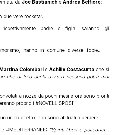
ormata da
Joe Bastianich
e
Andrea Belfiore
:
o due vere rockstar.
 rispettivamente padre e figlia, saranno gli
’umorismo, hanno in comune diverse fobie…
Martina Colombari
e
Achille Costacurta
che si
ri che ai loro occhi azzurri nessuno potrà mai
onvolati a nozze da pochi mesi e ora sono pronti
meranno proprio i #NOVELLISPOSI:
o un unico difetto: non sono abituati a perdere.
le #MEDITERRANEE:
“Spiriti liberi e poliedrici…