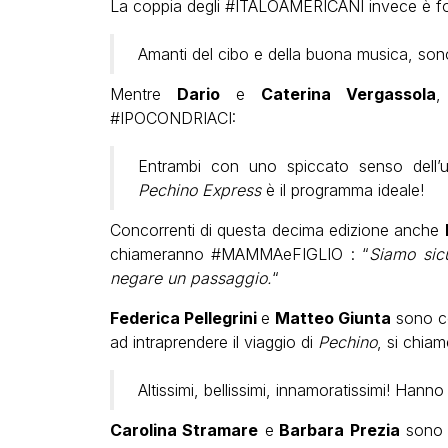
La coppia degli #ITALOAMERICANI invece è f
Amanti del cibo e della buona musica, son
Mentre
Dario
e
Caterina Vergassola
,
#IPOCONDRIACI:
Entrambi con uno spiccato senso dell
Pechino Express
è il programma ideale!
Concorrenti di questa decima edizione anche
chiameranno #MAMMAeFIGLIO : “
Siamo sicu
negare un passaggio.
“
Federica Pellegrini
e
Matteo Giunta
sono c
ad intraprendere il viaggio di
Pechino
, si chia
Altissimi, bellissimi, innamoratissimi! Hann
Carolina Stramare
e
Barbara Prezia
sono 