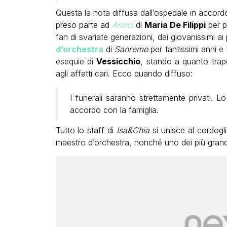
Questa la nota diffusa dall’ospedale in accor
preso parte ad
Amici
di
Maria De Filippi
per p
fan di svariate generazioni, dai giovanissimi a
d’orchestra
di
Sanremo
per tantissimi anni e
esequie di
Vessicchio
, stando a quanto trap
agli affetti cari. Ecco quando diffuso:
I funerali saranno strettamente privati. 
accordo con la famiglia.
Tutto lo staff di
Isa&Chia
si unisce al cordogli
maestro d’orchestra, nonché uno dei più grandi a