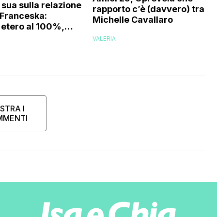
 sua sulla relazione
rapporto c’è (davvero) tra lui
e Franceska:
Michelle Cavallaro
etero al 100%,
 che…”
VALERIA
STRA I
MMENTI