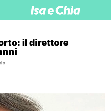
to: il direttore
anni
olo