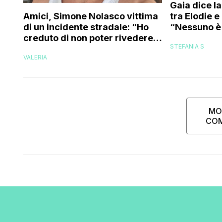
Gaia dice la
tra Elodie 
Amici, Simone Nolasco vittima
“Nessuno è 
di un incidente stradale: “Ho
trovo folle
creduto di non poter rivedere
STEFANIA S
più la mia famiglia”
VALERIA
MO
CO