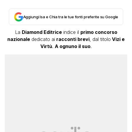
Aggiungi Isa e Chia tra le tue fonti preferite su Google
La
Diamond Editrice
indice il
primo concorso
nazionale
dedicato ai
racconti brevi
, dal titolo
Vizi e
Virtù
.
A ognuno il suo
.