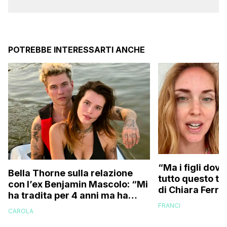
POTREBBE INTERESSARTI ANCHE
“Ma i figli dove
Bella Thorne sulla relazione
tutto questo te
con l’ex Benjamin Mascolo: “Mi
di Chiara Ferra
ha tradita per 4 anni ma ha
risponde anche 
sostenuto che non contava
FRANCI
essere ingrass
CAROLA
perché…”