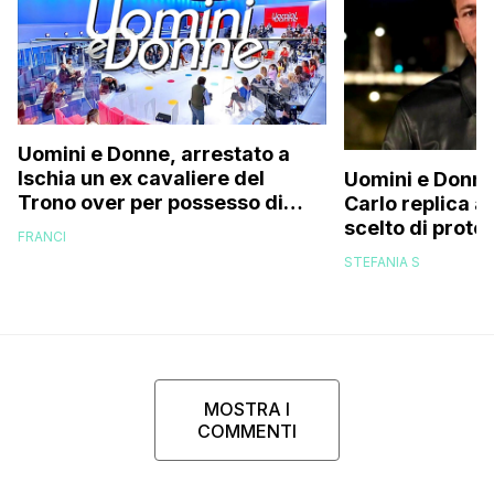
Uomini e Donne, arrestato a
Ischia un ex cavaliere del
Uomini e Donne
Trono over per possesso di
Carlo replica al
documenti falsi e truffa
scelto di prot
FRANCI
di mio figlio p
STEFANIA S
MOSTRA I
COMMENTI