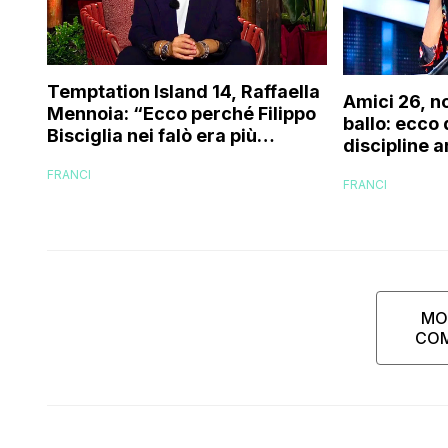
Temptation Island 14, Raffaella
Amici 26, n
Mennoia: “Ecco perché Filippo
ballo: ecco
Bisciglia nei falò era più
discipline a
coinvolto del solito”
scuola!
FRANCI
FRANCI
MO
CO