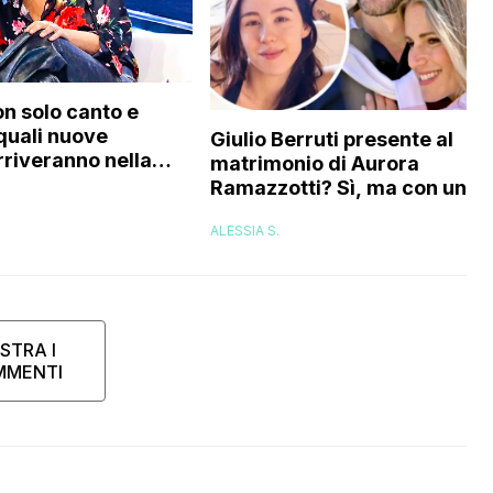
on solo canto e
 quali nuove
Giulio Berruti presente al
rriveranno nella
matrimonio di Aurora
Ramazzotti? Sì, ma con un
compromesso: ecco quale
ALESSIA S.
sarebbe
STRA I
MMENTI