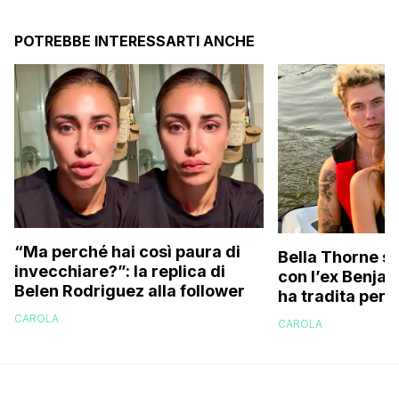
POTREBBE INTERESSARTI ANCHE
“Ma perché hai così paura di
Bella Thorne su
invecchiare?”: la replica di
con l’ex Benja
Belen Rodriguez alla follower
ha tradita per 
sostenuto che 
CAROLA
CAROLA
perché…”