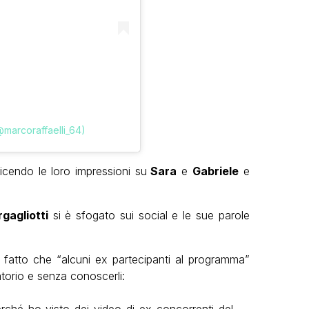
@marcoraffaelli_64)
icendo le loro impressioni su
Sara
e
Gabriele
e
gagliotti
si è sfogato sui social e le sue parole
l fatto che “alcuni ex partecipanti al programma”
torio e senza conoscerli:
erché ho visto dei video di ex concorrenti del