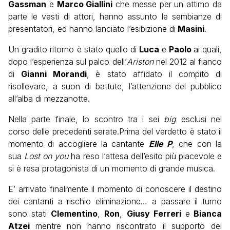
Gassman
e
Marco Giallini
che messe per un attimo da
parte le vesti di attori, hanno assunto le sembianze di
presentatori, ed hanno lanciato l’esibizione di
Masini
.
Un gradito ritorno è stato quello di
Luca
e
Paolo
ai quali,
dopo l’esperienza sul palco dell’
Ariston
nel 2012 al fianco
di
Gianni Morandi
,
è stato affidato il compito di
risollevare, a suon di battute, l’attenzione del pubblico
all’alba di mezzanotte.
Nella parte finale, lo scontro tra i sei
big
esclusi nel
corso delle precedenti serate.Prima del verdetto è stato il
momento di accogliere la cantante
Elle P
, che con la
sua
Lost on you
ha reso l’attesa dell’esito più piacevole e
si è resa protagonista di un momento di grande musica.
E’ arrivato finalmente il momento di conoscere il destino
dei cantanti a rischio eliminazione… a passare il turno
sono stati
Clementino
,
Ron
,
Giusy Ferreri
e
Bianca
Atzei
mentre non hanno riscontrato il supporto del