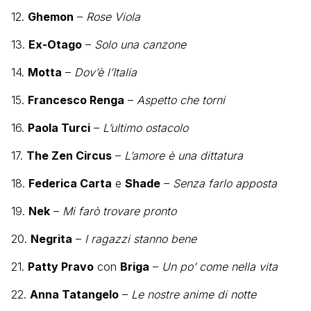
12.
Ghemon
–
Rose Viola
13.
Ex-Otago
–
Solo una canzone
14.
Motta
–
Dov’è l’Italia
15.
Francesco Renga
–
Aspetto che torni
16.
Paola Turci
–
L’ultimo ostacolo
17.
The Zen Circus
–
L’amore è una dittatura
18.
Federica Carta
e
Shade
–
Senza farlo apposta
19.
Nek
–
Mi farò trovare pronto
20.
Negrita
–
I ragazzi stanno bene
21.
Patty Pravo
con
Briga
–
Un po’ come nella vita
22.
Anna Tatangelo
–
Le nostre anime di notte