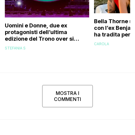
Bella Thorne su
Uomini e Donne, due ex
con l’ex Benja
protagonisti dell’ultima
ha tradita per 
edizione del Trono over si
sostenuto che 
CAROLA
stanno frequentando fuori dal
perché…”
STEFANIA S
programma: ecco chi sono
MOSTRA I
COMMENTI