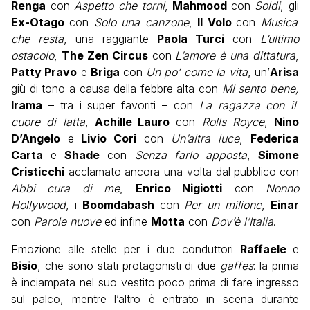
Renga
con
Aspetto che torni
,
Mahmood
con
Soldi
, gli
Ex-Otago
con
Solo una canzone
,
Il Volo
con
Musica
che resta
, una raggiante
Paola Turci
con
L’ultimo
ostacolo
,
The Zen Circus
con
L’amore è una dittatura
,
Patty Pravo
e
Briga
con
Un po’ come la vita
, un’
Arisa
giù di tono a causa della febbre alta con
Mi sento bene,
Irama
– tra i super favoriti – con
La ragazza con il
cuore di latta
,
Achille Lauro
con
Rolls Royce
,
Nino
D’Angelo
e
Livio Cori
con
Un’altra luce
,
Federica
Carta
e
Shade
con
Senza farlo apposta
,
Simone
Cristicchi
acclamato ancora una volta dal pubblico
con
Abbi cura di me
,
Enrico Nigiotti
con
Nonno
Hollywood
, i
Boomdabash
con
Per un milione
,
Einar
con
Parole nuove
ed infine
Motta
con
Dov’è l’Italia
.
Emozione alle stelle per i due conduttori
Raffaele
e
Bisio
, che sono stati protagonisti di due
gaffes
:
la prima
è inciampata nel suo vestito poco prima di fare ingresso
sul palco, mentre l’altro è entrato in scena durante