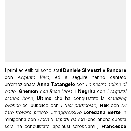
I primi ad esibirsi sono stati
Daniele Silvestri
e
Rancore
con
Argento Vivo
, ed a seguire hanno cantato
un’emozionata
Anna Tatangelo
con
Le nostre anime di
notte
,
Ghemo
n
con Rose Viola
, i
Negrita
con
I ragazzi
stanno bene
,
Ultimo
che ha conquistato la
standing
ovation
del pubblico con
I tuoi particolari
,
Nek
con
Mi
farò trovare pronto
, un’
aggressive
Loredana Bertè
in
minigonna con
Cosa ti aspetti da me
(che anche questa
sera ha conquistato applausi scroscianti),
Francesco