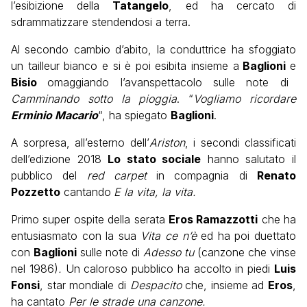
l’esibizione della
Tatangelo
, ed ha cercato di
sdrammatizzare stendendosi a terra.
Al secondo cambio d’abito, la conduttrice ha sfoggiato
un tailleur bianco e si è poi esibita insieme a
Baglioni
e
Bisio
omaggiando l’avanspettacolo sulle note di
Camminando sotto la pioggia
. “
Vogliamo ricordare
Erminio Macario
“, ha spiegato
Baglioni
.
A sorpresa, all’esterno dell’
Ariston
, i secondi classificati
dell’edizione 2018
Lo stato sociale
hanno salutato il
pubblico del
red carpet
in compagnia di
Renato
Pozzetto
cantando
E la vita, la vita.
Primo super ospite della serata
Eros Ramazzotti
che ha
entusiasmato con la sua
Vita ce n’è
ed ha poi duettato
con
Baglioni
sulle note di
Adesso tu
(canzone che vinse
nel 1986)
.
Un caloroso pubblico ha accolto in piedi
Luis
Fonsi
, star mondiale di
Despacito
che, insieme ad
Eros
,
ha cantato
Per le strade una canzone.