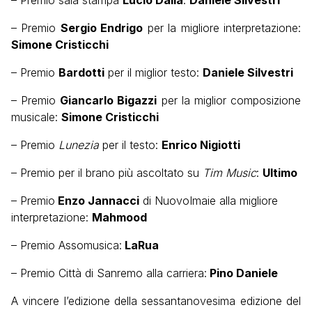
– Premio sala stampa
Lucio Dalla
:
Daniele Silvestri
– Premio
Sergio Endrigo
per la migliore interpretazione:
Simone Cristicchi
– Premio
Bardotti
per il miglior testo:
Daniele Silvestri
– Premio
Giancarlo Bigazzi
per la miglior composizione
musicale:
Simone Cristicchi
– Premio
Lunezia
per il testo:
Enrico Nigiotti
– Premio per il brano più ascoltato su
Tim Music
:
Ultimo
– Premio
Enzo Jannacci
di NuovoImaie alla migliore
interpretazione:
Mahmood
– Premio Assomusica:
LaRua
– Premio Città di Sanremo alla carriera:
Pino Daniele
A vincere l’edizione della sessantanovesima edizione del