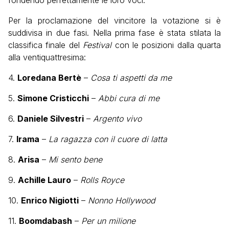
fondendo perfettamente le loro voci.
Per la proclamazione del vincitore la votazione si è
suddivisa in due fasi. Nella prima fase è stata stilata la
classifica finale del
Festival
con le posizioni dalla quarta
alla ventiquattresima:
4.
Loredana Bertè
–
Cosa ti aspetti da me
5.
Simone Cristicchi
–
Abbi cura di me
6.
Daniele Silvestri
–
Argento vivo
7.
Irama
–
La ragazza con il cuore di latta
8.
Arisa
–
Mi sento bene
9.
Achille Lauro
–
Rolls Royce
10.
Enrico Nigiotti
–
Nonno Hollywood
11.
Boomdabash
–
Per un milione