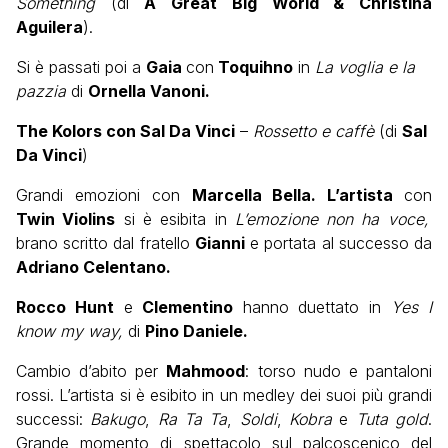
Something
(di
A Great Big World & Christina
Aguilera
).
Si è passati poi a
Gaia
con
Toquihno
in
La voglia e la
pazzia
di
Ornella Vanoni.
The Kolors con Sal Da Vinci
–
Rossetto e caffè
(di
Sal
Da Vinci
)
Grandi emozioni con
Marcella Bella. L’artista
con
Twin Violins
si è esibita in
L’emozione non ha voce,
brano scritto dal fratello
Gianni
e portata al successo da
Adriano Celentano.
Rocco Hunt
e
Clementino
hanno duettato in
Yes I
know my way,
di
Pino Daniele.
Cambio d’abito per
Mahmood
: torso nudo e pantaloni
rossi. L’artista si è esibito in un medley dei suoi più grandi
successi:
Bakugo
,
Ra Ta Ta
,
Soldi
,
Kobra
e
Tuta gold
.
Grande momento di spettacolo sul palcoscenico del