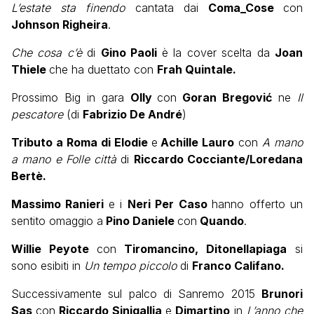
L’estate sta finendo
cantata dai
Coma_Cose
con
Johnson Righeira
.
Che cosa c’è
di
Gino Paoli
è la cover scelta da
Joan
Thiele
che ha duettato con
Frah Quintale.
Prossimo Big in gara
Olly
con
Goran Bregović
ne
Il
pescatore
(di
Fabrizio De André
)
Tributo a Roma di Elodie
e
Achille Lauro
con
A mano
a mano e Folle città
di
Riccardo Cocciante/Loredana
Bertè.
Massimo Ranieri
e i
Neri Per Caso
hanno offerto un
sentito omaggio a
Pino Daniele
con
Quando
.
Willie Peyote
con
Tiromancino, Ditonellapiaga
si
sono esibiti in
Un tempo piccolo
di
Franco Califano.
Successivamente sul palco di Sanremo 2015
Brunori
Sas
con
Riccardo Sinigallia
e
Dimartino
in
L’anno che