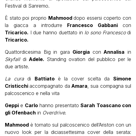
Festival di Sanremo.
È stato poi proprio
Mahmood
dopo essersi coperto con
la giacca a introdurre
Francesco Gabbani
con
Tricarico.
I due hanno duettato in
Io sono Francesco
di
Tricarico.
Quattordicesima Big in gara
Giorgia
con
Annalisa
in
Skyfall
di
Adele.
Standing ovation del pubblico per le
due artiste.
La cura
di
Battiato
è la cover scelta da
Simone
Cristicchi
accompagnato da
Amara
, sua compagna sul
palcoscenico e nella vita
Geppi
e
Carlo
hanno presentato
Sarah Toascano con
gli Ofenbach
in
Overdrive
.
Mahmood
è tornato sul palcoscenico dell’Ariston con un
nuovo look per la diciassettesima cover della serata: