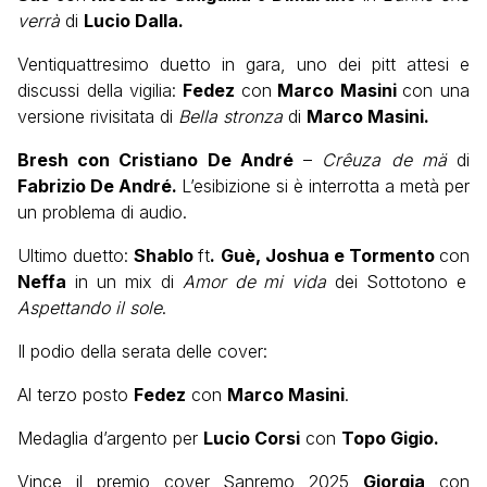
verrà
di
Lucio Dalla.
Ventiquattresimo duetto in gara, uno dei pitt attesi e
discussi della vigilia:
Fedez
con
Marco Masini
con una
versione rivisitata di
Bella stronza
di
Marco Masini.
Bresh con Cristiano De André
–
Crêuza de mä
di
Fabrizio De André.
L’esibizione si è interrotta a metà per
un problema di audio.
Ultimo duetto:
Shablo
ft
. Guè, Joshua e Tormento
con
Neffa
in un mix di
Amor de mi vida
dei Sottotono e
Aspettando il sole
.
Il podio della serata delle cover:
Al terzo posto
Fedez
con
Marco Masini
.
Medaglia d’argento per
Lucio Corsi
con
Topo Gigio.
Vince il premio cover Sanremo 2025
Giorgia
con