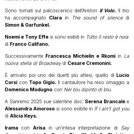
Sono tornati sul palcoscenico dell’Ariston
Il Volo.
Il trio
ha accompagnato
Clara
in
The sound of silence
di
Simon & Garfunkel.
Noemi e Tony Effe
si sono esibiti in
Tutto il resto è noia
di
Franco Califano.
Successivamente
Francesca Michielin e Rkomi
in
La
nuova stella di Broadway
di
Cesare Cremonini.
È arrivato poi uno dei duetti più attesi, quello di
Lucio
Corsi
con
Topo Gigio.
Il cantautore ha reso omaggio a
Domenico Modugno
con
Nel blu dipinto di blu.
A Sanremo 2025 sue salentine doc:
Serena Brancale
e
Alessandra Amoroso
si sono esibite in
If I ain’t got you
di
Alicia Keys.
Irama
con
Arisa
in un’intesa interpretazione di
Say