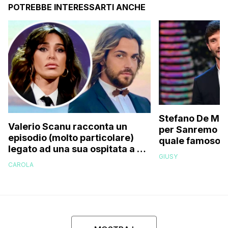
POTREBBE INTERESSARTI ANCHE
Stefano De Mart
Valerio Scanu racconta un
per Sanremo 2
episodio (molto particolare)
quale famoso c
legato ad una sua ospitata a Le
relativo entour
GIUSY
Iene mai andata in onda: “Belen
paparazzato
CAROLA
Rodriguez ha smesso di
rispondermi al telefono”