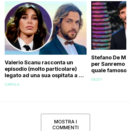
Stefano De Mart
Valerio Scanu racconta un
per Sanremo 2
episodio (molto particolare)
quale famoso c
legato ad una sua ospitata a Le
relativo entour
GIUSY
Iene mai andata in onda: “Belen
paparazzato
CAROLA
Rodriguez ha smesso di
rispondermi al telefono”
MOSTRA I
COMMENTI