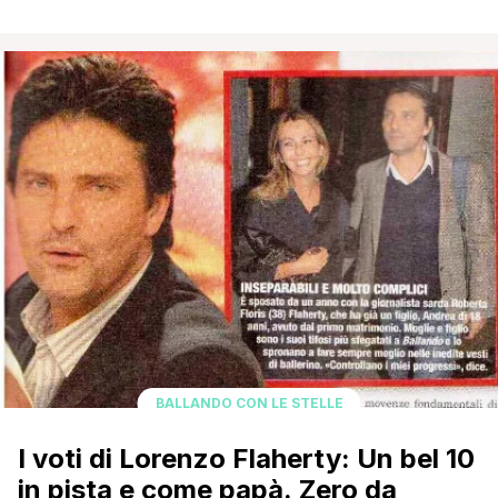
Ballando con le stelle, ed è ad un passo dalla finale: 'I
rapporti fra i partecipanti sono buoni, ma la tensione può
giocare brutti scherzi. Per me le esibizioni di Anna Oxa
sono belle, [']
BALLANDO CON LE STELLE
I voti di Lorenzo Flaherty: Un bel 10
in pista e come papà. Zero da