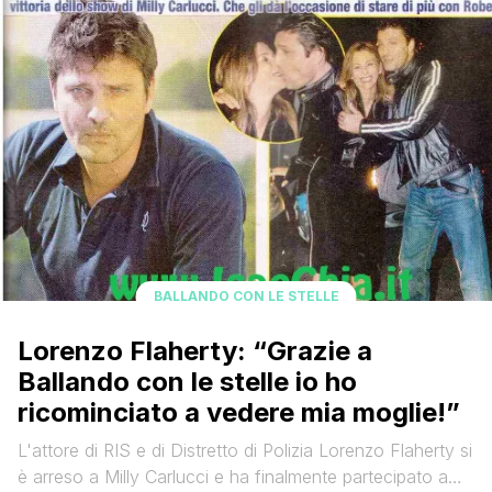
Moser, Carla Cruz e Ivana Mrazova. La prima eliminata di
questa sera è stata Carla con il 46%. Ecco le altre
percentuali: Luca 36%, [']
BALLANDO CON LE STELLE
Lorenzo Flaherty: “Grazie a
Ballando con le stelle io ho
ricominciato a vedere mia moglie!”
L'attore di RIS e di Distretto di Polizia Lorenzo Flaherty si
è arreso a Milly Carlucci e ha finalmente partecipato a