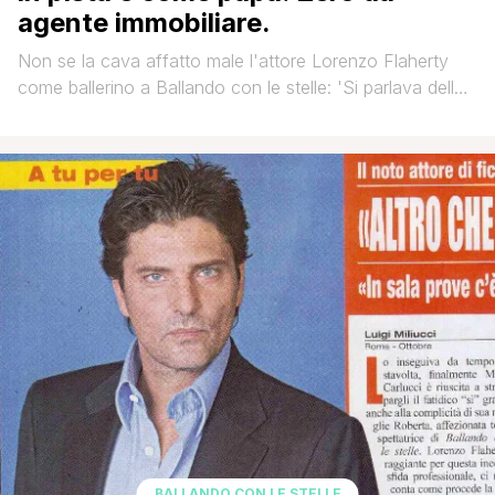
agente immobiliare.
Non se la cava affatto male l'attore Lorenzo Flaherty
come ballerino a Ballando con le stelle: 'Si parlava della
mia partecipazione già da cinque anni! L'idea mi
stuzzicava parecchio, ma mi faceva anche paura.
Mettersi in gioco in una disciplina nuova è come
resettare tutto e tornare alle emozioni di inizio carriera.
Ovviamente, giorno dopo [']
BALLANDO CON LE STELLE