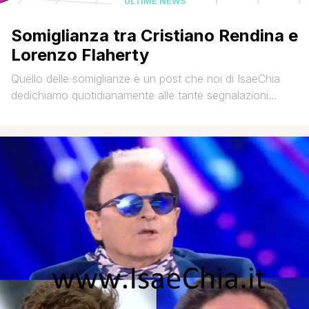
ULTIME NEWS
Somiglianza tra Cristiano Rendina e
Lorenzo Flaherty
Quello delle somiglianze è un post che noi di IsaeChia
dedichiamo quotidianamente alle tante segnalazioni
inviateci dai lettori del nostro sito (via mail a
isa.e.chia@gmail.com o via social network, tramite le
nostre pagine Facebook, Twitter o Instagram) che
propongono una similitudine fisica che loro riscontrano,
nei tratti o nei colori, tra due personaggi della televisione,
della [']