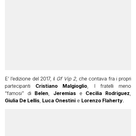
E’ l’edizione del 2017, il
Gf Vip 2
, che contava fra i propri
partecipanti
Cristiano Malgioglio
, I fratelli meno
“famosi” di
Belen
,
Jeremias
e
Cecilia Rodriguez
,
Giulia De Lellis
,
Luca Onestini
e
Lorenzo Flaherty
.