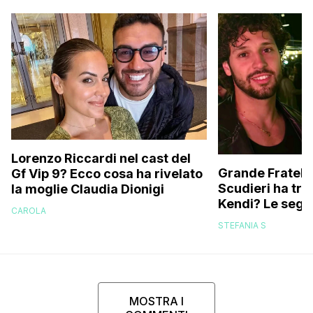
Lorenzo Riccardi nel cast del
Grande Fratello
Gf Vip 9? Ecco cosa ha rivelato
Scudieri ha tra
la moglie Claudia Dionigi
Kendi? Le segna
CAROLA
replica dell’ex 
STEFANIA S
MOSTRA I