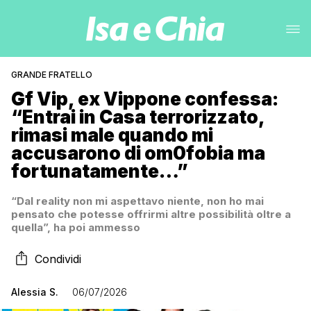
GRANDE FRATELLO
Gf Vip, ex Vippone confessa:
“Entrai in Casa terrorizzato,
rimasi male quando mi
accusarono di om0fobia ma
fortunatamente…”
“Dal reality non mi aspettavo niente, non ho mai
pensato che potesse offrirmi altre possibilità oltre a
quella”, ha poi ammesso
Condividi
Alessia S.
06/07/2026