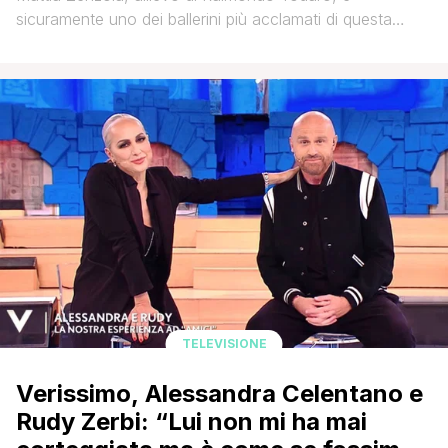
sicuramente uno dei ballerini più acclamati di questa
edizione di Amici 22. Durante il daytime andato in onda
oggi, l'alunno ha ricevuto un guanto di sfida da parte
della maestra Alessandra Celentano riguardo la
versatilità. Nella lettera mandata, la maestra ha scritto:
Mattia, Raimondo Todaro urla al mondo [']
TELEVISIONE
Verissimo, Alessandra Celentano e
Rudy Zerbi: “Lui non mi ha mai