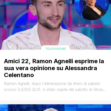
TELEVISIONE
Amici 22, Ramon Agnelli esprime la
sua vera opinione su Alessandra
Celentano
Ramon Agnelli, dopo l'eliminazione da Amici di sabato
scorso (LEGGI QUI), è stato ospite del salotto di Silvia
Toffanin. Il ballerino ha ripercorso la sua avventura nel
talent show di Canale 5, soffermandosi, in particolare sul
rapporto speciale che si è instaurato con i compagni di