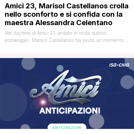
Amici 23, Marisol Castellanos crolla
nello sconforto e si confida con la
maestra Alessandra Celentano
Nel daytime di Amici 23 andato in onda questo
pomeriggio, Marisol Castellanos ha avuto un momento di
sconforto dopo l'assegnazione di un compito da parte di
Raimondo Todaro. Il professore di latino ha inviato una
lettera alla ballerina 17enne scrivendole: Cara Marisol,
come sai ti ho dato un voto d'ingresso più che
sufficiente. Mi sei [']
ANTICIPAZIONI