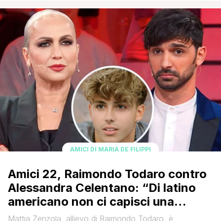
appassionati. Il prossimo 27 maggio, infatti, si terrà al
Teatro Arcimboldi di Milano il consueto Galà di danza
classica e contemporanea e il protagonista sarà proprio
Ramon, ex allievo [']
AMICI DI MARIA DE FILIPPI
Amici 22, Raimondo Todaro contro
Alessandra Celentano: “Di latino
americano non ci capisci una
ceppa”
Mattia Zenzola, allievo di Raimondo Todaro, è