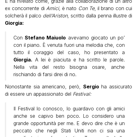
E ha rivelato come, grazie alla collaborazione di un altro
ex concorrente di
Amici,
è nato
Con Te
, il brano con cui
solcherà il palco
dell’Ariston,
scritto dalla penna illustre di
Giorgia:
Con
Stefano Maiuolo
avevamo giocato un po’
con il piano. È venuta fuori una melodia che, con
tutto il coraggio del caso, ho presentato a
Giorgia.
A lei è piaciuta e ha scritto le parole.
Nella vita del resto bisogna osare, anche
rischiando di farsi direi di no.
Nonostante sia americano, però,
Sergio
ha assicurato
di essere un appassionato del
Festival:
Il Festival lo conosco, lo guardavo con gli amici
anche se capivo ben poco. Lo considero una
grande opportunità per me. E devo dire che è un
peccato che negli Stati Uniti non ci sia una