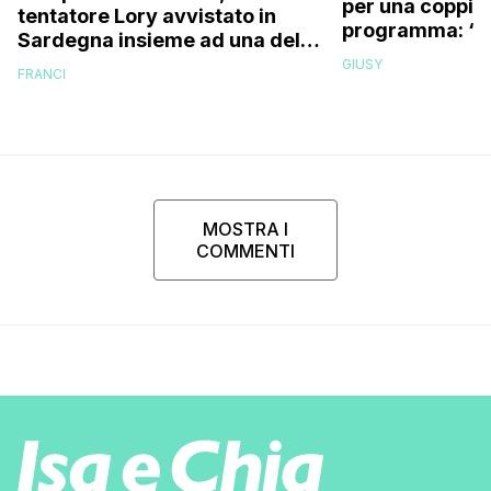
per una coppia 
tentatore Lory avvistato in
programma: “Fuo
Sardegna insieme ad una delle
siamo resi con
fidanzate (e no, non è Sabrina)
GIUSY
FRANCI
MOSTRA I
COMMENTI