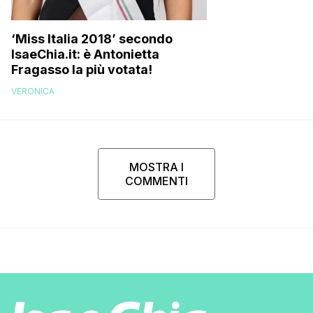
‘Miss Italia 2018’ secondo
IsaeChia.it: è Antonietta
Fragasso la più votata!
VERONICA
MOSTRA I
COMMENTI