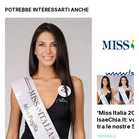
POTREBBE INTERESSARTI ANCHE
‘Miss Italia 20
IsaeChia.it: vot
tra le nostre 5 f
VERONICA