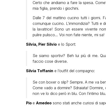
Certo che andiamo a fare la spesa. Come? C
mia figlia, prendo i giochini.
Dalle 7 del mattino cucino tutti i giorni.
comunque cucino. L’immondizia? Tutti e due
la lavatrice! Sono un essere vivente norma
pulire pulisco… Voi non fate niente, mi sa!
Silvia, Pier Silvio
e lo Sport:
Se siamo sportivi? Beh lui più di me. Q
faccio cose diverse.
Silvia Toffanin
e l’outfit del compagno:
Se con boxer o slip? Sempre. A me va ben
Come vado a dormire? Sdraiata! Dormire, dor
non ve lo dico però in blu. Con l’intimo blu.
Pio
e
Amedeo
sono stati anche curiosi di sap