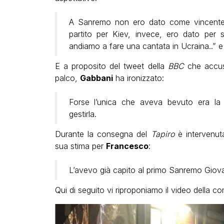
A Sanremo non ero dato come vincente e
partito per Kiev, invece, ero dato per 
andiamo a fare una cantata in Ucraina..” e
E a proposito del tweet della
BBC
che accusa
palco,
Gabbani
ha ironizzato:
Forse l’unica che aveva bevuto era la sc
gestirla.
Durante la consegna del
Tapiro
è intervenu
sua stima per
Francesco
:
L’avevo già capito al primo Sanremo Giovan
Qui di seguito vi riproponiamo il video della 