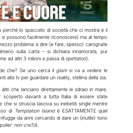
 perché lo spaccato di società che ci mostra è il
oi – si possono facilmente riconoscere) ma al tempo
 mezzo problema a dire (e fare, spesso) carognate
almeno sulla carta – si dichiara innamorata, pur
e ad altri 3 milioni e passa di spettatori).
e che? Se uno cerca il
glam
si va a vedere le
ti alla tv per guardare un reality, stellina della zia.
 altri che lanciano direttamente le sdraio in mare,
scoperto davanti a tutta Italia di essere state
 che si struscia lasciva su inebetiti single mentre
esso di
Temptation Island
è ESATTAMENTE quel
rifugge da anni cercando di dare un (inutile) tono
poiler:
non creTo
).