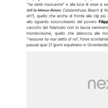
“
ha delle mancanze
” e alla luce di esse si se
dell’
Is Morus Relais
Calalandrusa Beach & Na
eh?), quello che anche di fronte alle clip pi
allo sguardo scioccobasito del povero
Filip
carciofo del fidanzato non lo lascia nemmeno
mondovisione, quello che abbocca alle moine
“
nessuna ha mai detto di no
”, forse scordand
passati quei 21 giorni espatriano in Groenlandia