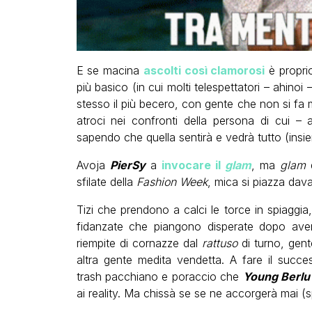
E se macina
ascolti così clamorosi
è proprio
più basico (in cui molti telespettatori – ahin
stesso il più becero, con gente che non si fa
atroci nei confronti della persona di cui – 
sapendo che quella sentirà e vedrà tutto (insiem
Avoja
PierSy
a
invocare il
glam
, ma
glam
d
sfilate della
Fashion Week
, mica si piazza davan
Tizi che prendono a calci le torce in spiaggia,
fidanzate che piangono disperate dopo aver 
riempite di cornazze dal
rattuso
di turno, gente
altra gente medita vendetta. A fare il succ
trash pacchiano e poraccio che
Young Berlu
ai reality. Ma chissà se se ne accorgerà mai (s