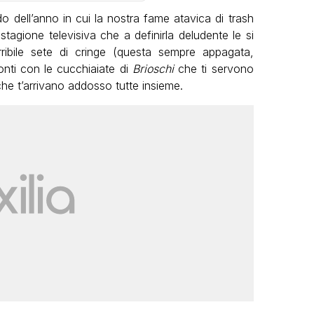
do dell’anno in cui la nostra fame atavica di trash
tagione televisiva che a definirla deludente le si
bile sete di cringe (questa sempre appagata,
onti con le cucchiaiate di
Brioschi
che ti servono
o che t’arrivano addosso tutte insieme.